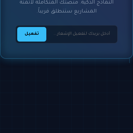
النماذج الذكية. منصتك المتكاملة لأتمتة
المشاريع ستنطلق قريباً.
تفعيل