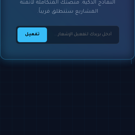
النماذج الذكية. منصتك المتكاملة لأتمتة
المشاريع ستنطلق قريباً.
تفعيل