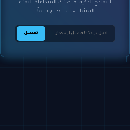
النماذج الذكية. منصتك المتكاملة لأتمتة
المشاريع ستنطلق قريباً.
تفعيل