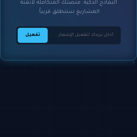
النماذج الذكية. منصتك المتكاملة لأتمتة
المشاريع ستنطلق قريباً.
تفعيل