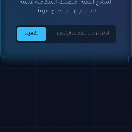
النماذج الذكية. منصتك المتكاملة لأتمتة
المشاريع ستنطلق قريباً.
تفعيل