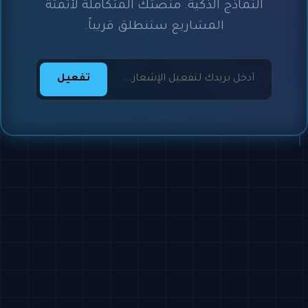
النماذج الذكية. منصتك المتكاملة لأتمتة
المشاريع ستنطلق قريباً.
تفعيل