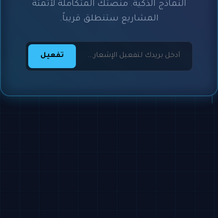
النماذج الذكية. منصتك المتكاملة لأتمتة
المشاريع ستنطلق قريباً.
تفعيل