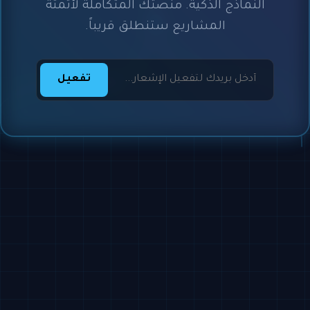
النماذج الذكية. منصتك المتكاملة لأتمتة
المشاريع ستنطلق قريباً.
تفعيل