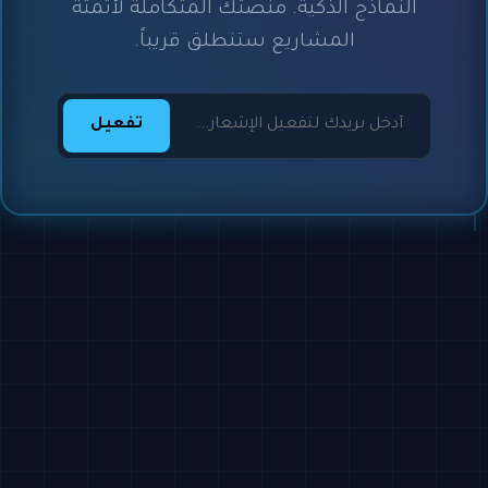
النماذج الذكية. منصتك المتكاملة لأتمتة
المشاريع ستنطلق قريباً.
تفعيل