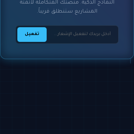
النماذج الذكية. منصتك المتكاملة لأتمتة
المشاريع ستنطلق قريباً.
تفعيل