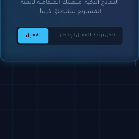
النماذج الذكية. منصتك المتكاملة لأتمتة
المشاريع ستنطلق قريباً.
تفعيل