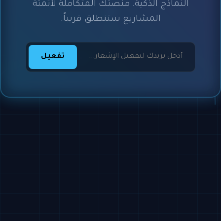
النماذج الذكية. منصتك المتكاملة لأتمتة
المشاريع ستنطلق قريباً.
تفعيل