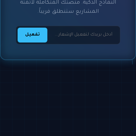
النماذج الذكية. منصتك المتكاملة لأتمتة
المشاريع ستنطلق قريباً.
تفعيل