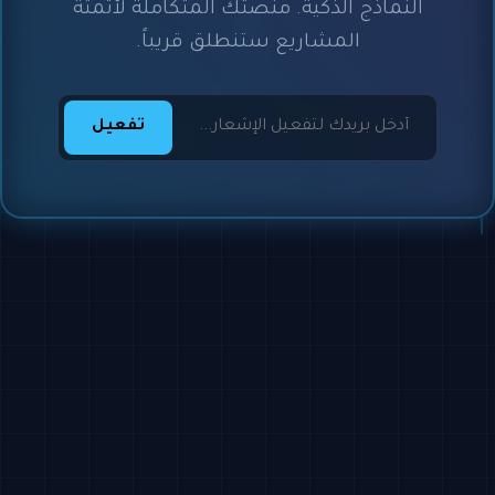
النماذج الذكية. منصتك المتكاملة لأتمتة
المشاريع ستنطلق قريباً.
تفعيل