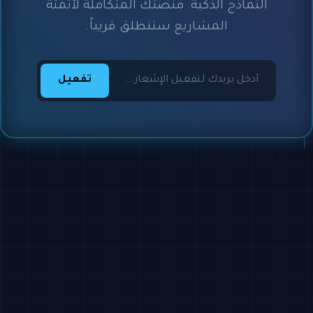
النماذج الذكية. منصتك المتكاملة لأتمتة
المشاريع ستنطلق قريباً.
تفعيل