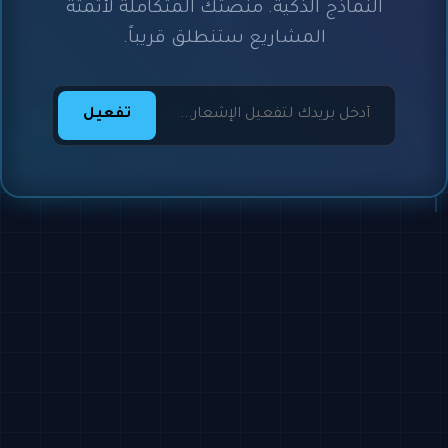
النماذج الذكية. منصتك المتكاملة لأتمتة
المشاريع ستنطلق قريباً.
تفعيل